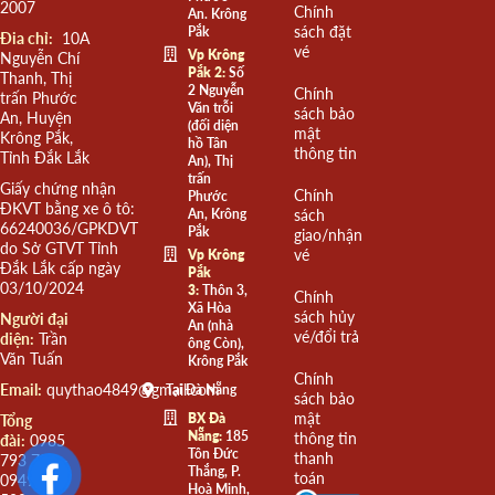
2007
Chính
An. Krông
sách đặt
Pắk
Đia chỉ:
10A
vé
Vp Krông
Nguyễn Chí
Pắk 2:
Số
Thanh, Thị
2 Nguyễn
Chính
trấn Phước
Văn trỗi
sách bảo
An, Huyện
(đối diện
mật
Krông Pắk,
hồ Tân
thông tin
Tỉnh Đắk Lắk
An), Thị
trấn
Giấy chứng nhận
Chính
Phước
ĐKVT bằng xe ô tô:
An, Krông
sách
66240036/GPKDVT
Pắk
giao/nhận
do Sở GTVT Tỉnh
vé
Vp Krông
Đắk Lắk cấp ngày
Pắk
03/10/2024
3:
Thôn 3,
Chính
Xã Hòa
sách hủy
Người đại
An (nhà
vé/đổi trả
diện:
Trần
ông Còn),
Văn Tuấn
Krông Pắk
Chính
Email:
quythao4849@gmail.com
Tại Đà Nẵng
sách bảo
mật
BX Đà
Tổng
Nẵng:
185
thông tin
đài:
0985
Tôn Đức
thanh
793 793 -
Thắng, P.
toán
0949 508
Hoà Minh,