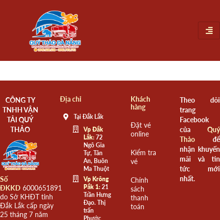
Địa chỉ
Khách
CÔNG TY
Theo dõi
hàng
TNHH VẬN
trang
Tại Đắk Lắk
TẢI QUÝ
Facebook
Đặt vé
THẢO
của
Quý
Vp Đắk
online
Lắk:
72
Thảo
để
Ngô Gia
nhận khuyến
Kiểm tra
Tự, Tân
mãi và tin
An, Buôn
vé
tức mới
Ma Thuột
nhất.
Số
Vp Krông
Chính
Pắk 1:
21
ĐKKD
6000651891
sách
Trần Hưng
do Sở KHĐT tỉnh
thanh
Đạo. Thị
Đắk Lắk cấp ngày
toán
trấn
25 tháng 7 năm
Phước