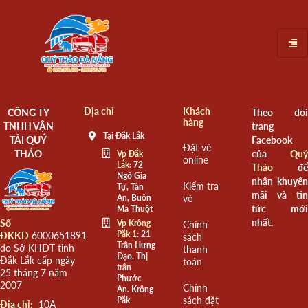
Địa chỉ
Khách
CÔNG TY
Theo dõi
hàng
TNHH VẬN
trang
Tại Đắk Lắk
TẢI QUÝ
Facebook
Đặt vé
THẢO
của
Quý
Vp Đắk
online
Lắk:
72
Thảo
để
Ngô Gia
nhận khuyến
Kiểm tra
Tự, Tân
mãi và tin
An, Buôn
vé
tức mới
Ma Thuột
nhất.
Số
Vp Krông
Chính
Pắk 1:
21
ĐKKD
6000651891
sách
Trần Hưng
do Sở KHĐT tỉnh
thanh
Đạo. Thị
Đắk Lắk cấp ngày
toán
trấn
25 tháng 7 năm
Phước
2007
Chính
An. Krông
sách đặt
Pắk
Đia chỉ:
10A