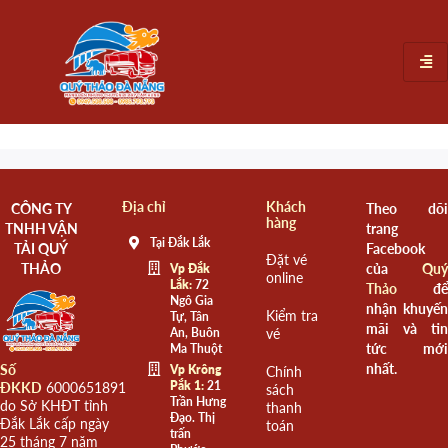
Địa chỉ
Khách
CÔNG TY
Theo dõi
hàng
TNHH VẬN
trang
Tại Đắk Lắk
TẢI QUÝ
Facebook
Đặt vé
THẢO
của
Quý
Vp Đắk
online
Lắk:
72
Thảo
để
Ngô Gia
nhận khuyến
Kiểm tra
Tự, Tân
mãi và tin
An, Buôn
vé
tức mới
Ma Thuột
nhất.
Số
Vp Krông
Chính
Pắk 1:
21
ĐKKD
6000651891
sách
Trần Hưng
do Sở KHĐT tỉnh
thanh
Đạo. Thị
Đắk Lắk cấp ngày
toán
trấn
25 tháng 7 năm