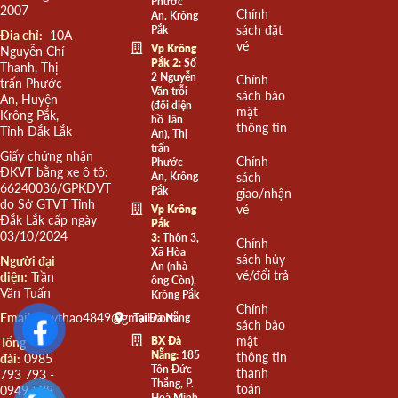
Phước
2007
Chính
An. Krông
sách đặt
Pắk
Đia chỉ:
10A
vé
Vp Krông
Nguyễn Chí
Pắk 2:
Số
Thanh, Thị
2 Nguyễn
Chính
trấn Phước
Văn trỗi
sách bảo
An, Huyện
(đối diện
mật
Krông Pắk,
hồ Tân
thông tin
Tỉnh Đắk Lắk
An), Thị
trấn
Giấy chứng nhận
Chính
Phước
ĐKVT bằng xe ô tô:
An, Krông
sách
66240036/GPKDVT
Pắk
giao/nhận
do Sở GTVT Tỉnh
vé
Vp Krông
Đắk Lắk cấp ngày
Pắk
03/10/2024
3:
Thôn 3,
Chính
Xã Hòa
sách hủy
Người đại
An (nhà
vé/đổi trả
diện:
Trần
ông Còn),
Văn Tuấn
Krông Pắk
Chính
Email:
quythao4849@gmail.com
Tại Đà Nẵng
sách bảo
mật
BX Đà
Tổng
Nẵng:
185
thông tin
đài:
0985
Tôn Đức
thanh
793 793 -
Thắng, P.
toán
0949 508
Hoà Minh,