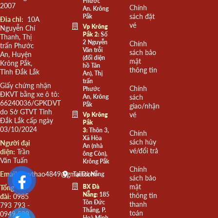
Phước
2007
Chính
An. Krông
sách đặt
Pắk
Đia chỉ:
10A
vé
Vp Krông
Nguyễn Chí
Pắk 2:
Số
Thanh, Thị
2 Nguyễn
Chính
trấn Phước
Văn trỗi
sách bảo
An, Huyện
(đối diện
mật
Krông Pắk,
hồ Tân
thông tin
Tỉnh Đắk Lắk
An), Thị
trấn
Giấy chứng nhận
Chính
Phước
ĐKVT bằng xe ô tô:
An, Krông
sách
66240036/GPKDVT
Pắk
giao/nhận
do Sở GTVT Tỉnh
vé
Vp Krông
Đắk Lắk cấp ngày
Pắk
03/10/2024
3:
Thôn 3,
Chính
Xã Hòa
sách hủy
Người đại
An (nhà
vé/đổi trả
diện:
Trần
ông Còn),
Văn Tuấn
Krông Pắk
Chính
Email:
quythao4849@gmail.com
Tại Đà Nẵng
sách bảo
mật
BX Đà
Tổng
Nẵng:
185
thông tin
đài:
0985
Tôn Đức
thanh
793 793 -
Thắng, P.
toán
0949 508
Hoà Minh,