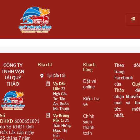
Địa chỉ
Khách
CÔNG TY
Theo dõi
hàng
TNHH VẬN
trang
Tại Đắk Lắk
TẢI QUÝ
Facebook
Đặt vé
THẢO
của
Quý
Vp Đắk
online
Lắk:
72
Thảo
để
Ngô Gia
nhận khuyến
Kiểm tra
Tự, Tân
mãi và tin
An, Buôn
vé
tức mới
Ma Thuột
nhất.
Số
Vp Krông
Chính
Pắk 1:
21
ĐKKD
6000651891
sách
Trần Hưng
do Sở KHĐT tỉnh
thanh
Đạo. Thị
Đắk Lắk cấp ngày
toán
trấn
25 tháng 7 năm